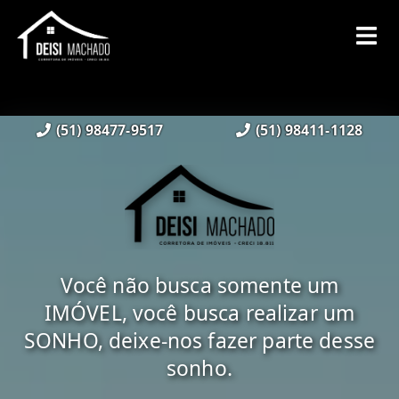
(51) 98477-9517
(51) 98411-1128
Você não busca somente um
IMÓVEL, você busca realizar um
SONHO, deixe-nos fazer parte desse
sonho.