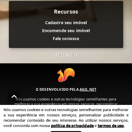
Recursos
Cadastre seu imóvel
Encomende seu imóvel
Fale conosco
CRECI
18.811
© DESENVOLVIDO PELA
AGIL.NET
Nós usamos cookies e outras tecnologias semelhantes para
melhorar a sua experiência em nossos serviços, personalizar
publicidade e recomendar conteúdo de seu interesse. Ao utilizar
Nós usamos cookies e outras tecnologias semelhantes para melhorar
nossos serviços, você concorda com nossa política de privacidade e
a sua experiência em nossos serviços, personalizar publicidade e
termos de uso.
recomendar conteúdo de seu interesse. Ao utilizar nossos serviços,
você concorda com nossa
política de privacidade
e
termos de uso
.
Política de Privacidade
Termos de uso