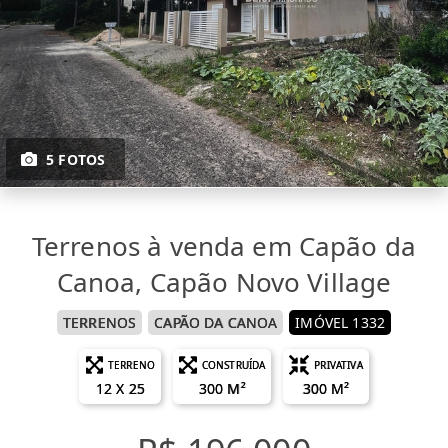
5 FOTOS
Terrenos à venda em Capão da
Canoa, Capão Novo Village
TERRENOS
CAPÃO DA CANOA
IMÓVEL 1332
TERRENO
CONSTRUÍDA
PRIVATIVA
12 X 25
300 M²
300 M²