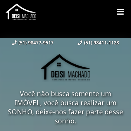
(51) 98477-9517
(51) 98411-1128
Você não busca somente um
IMÓVEL, você busca realizar um
SONHO, deixe-nos fazer parte desse
sonho.