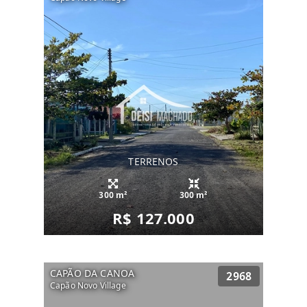
TERRENOS
300 m²
300 m²
R$ 127.000
CAPÃO DA CANOA
2968
Capão Novo Village