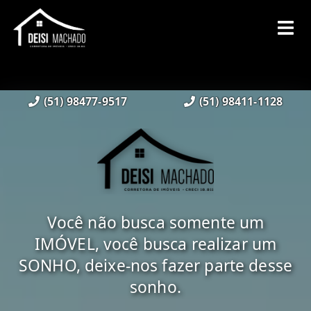
(51) 98477-9517
(51) 98411-1128
Você não busca somente um
IMÓVEL, você busca realizar um
SONHO, deixe-nos fazer parte desse
sonho.