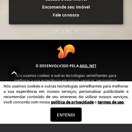
Encomende seu imóvel
Fale conosco
CRECI
18.811
© DESENVOLVIDO PELA
AGIL.NET
Nós usamos cookies e outras tecnologias semelhantes para
melhorar a sua experiência em nossos serviços, personalizar
publicidade e recomendar conteúdo de seu interesse. Ao utilizar
Nós usamos cookies e outras tecnologias semelhantes para melhorar
nossos serviços, você concorda com nossa política de privacidade e
a sua experiência em nossos serviços, personalizar publicidade e
termos de uso.
recomendar conteúdo de seu interesse. Ao utilizar nossos serviços,
você concorda com nossa
política de privacidade
e
termos de uso
.
Política de Privacidade
Termos de uso
ENTENDI