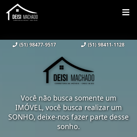
(51) 98477-9517
(51) 98411-1128
Você não busca somente um
IMÓVEL, você busca realizar um
SONHO, deixe-nos fazer parte desse
sonho.