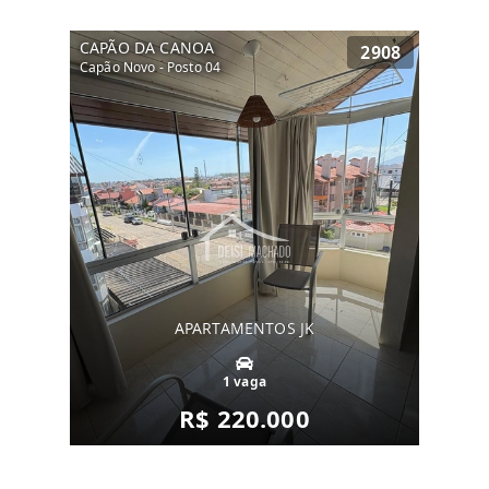
CAPÃO DA CANOA
2908
Capão Novo - Posto 04
APARTAMENTOS JK
1 vaga
R$ 220.000