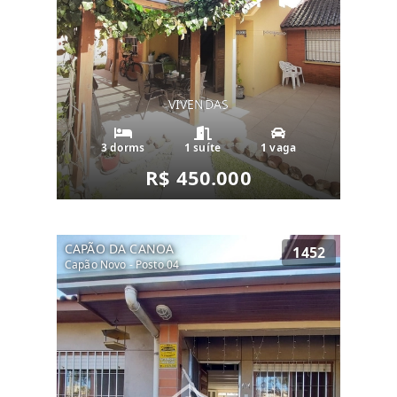
VIVENDAS
3 dorms
1 suíte
1 vaga
R$ 450.000
CAPÃO DA CANOA
1452
Capão Novo - Posto 04