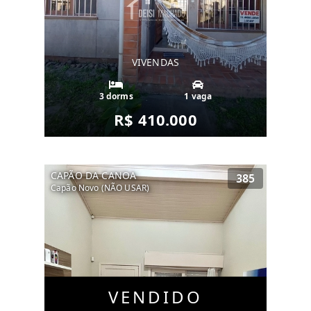
VIVENDAS
3 dorms
1 vaga
R$ 410.000
CAPÃO DA CANOA
385
Capão Novo (NÃO USAR)
VENDIDO