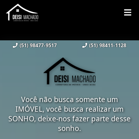
(51) 98477-9517
(51) 98411-1128
Você não busca somente um
IMÓVEL, você busca realizar um
SONHO, deixe-nos fazer parte desse
sonho.