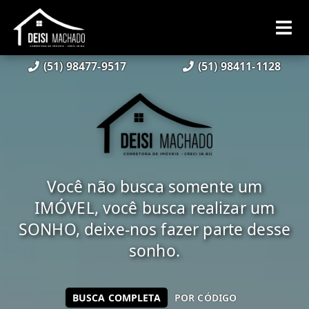
(51) 98477-9517
(51) 98411-1128
Você não busca somente um
IMÓVEL, você busca realizar um
SONHO, deixe-nos fazer parte desse
sonho.
BUSCA COMPLETA
POR CÓDIGO