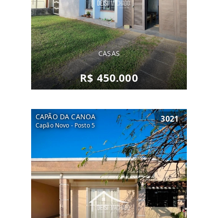
CASAS
R$ 450.000
CAPÃO DA CANOA
3021
Capão Novo - Posto 5