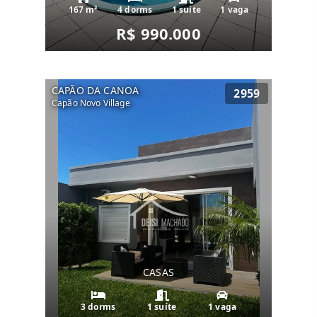
167 m²
4 dorms
1 suíte
1 vaga
R$ 990.000
CAPÃO DA CANOA
2959
Capão Novo Village
CASAS
3 dorms
1 suíte
1 vaga