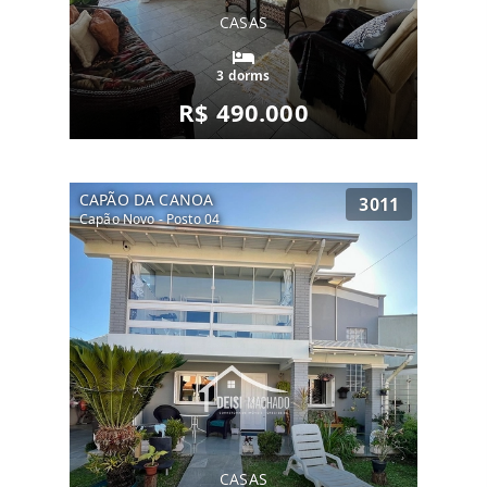
CASAS
3 dorms
R$ 490.000
CAPÃO DA CANOA
3011
Capão Novo - Posto 04
CASAS