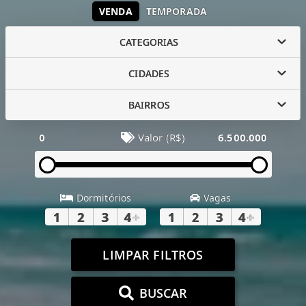
VENDA
TEMPORADA
CATEGORIAS
CIDADES
BAIRROS
0
Valor (R$)
6.500.000
Dormitórios
Vagas
1
2
3
4
+
1
2
3
4
+
LIMPAR FILTROS
BUSCAR