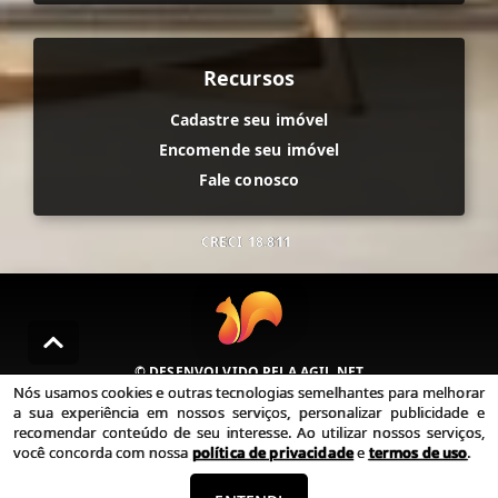
Recursos
Cadastre seu imóvel
Encomende seu imóvel
Fale conosco
CRECI
18.811
© DESENVOLVIDO PELA
AGIL.NET
Nós usamos cookies e outras tecnologias semelhantes para melhorar
Nós usamos cookies e outras tecnologias semelhantes para
a sua experiência em nossos serviços, personalizar publicidade e
melhorar a sua experiência em nossos serviços, personalizar
recomendar conteúdo de seu interesse. Ao utilizar nossos serviços,
publicidade e recomendar conteúdo de seu interesse. Ao utilizar
você concorda com nossa
política de privacidade
e
termos de uso
.
nossos serviços, você concorda com nossa política de privacidade e
termos de uso.