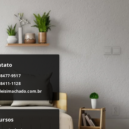
ntato
98477-9517
98411-1128
eisimachado.com.br
ursos