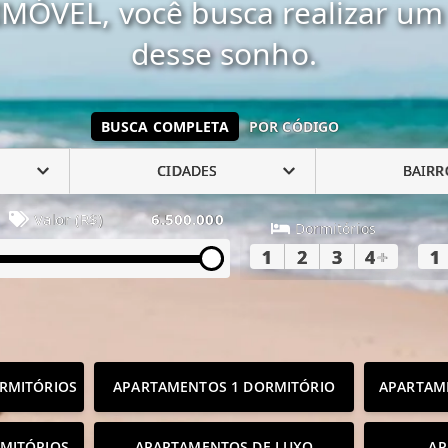
MÓVEL, você busca realizar um 
desse sonho.
BUSCA COMPLETA
POR CÓDIGO
CIDADES
BAIRR
Valor (R$)
6.500.000
Dormitórios
1
2
3
4
+
1
RMITÓRIOS
APARTAMENTOS 1 DORMITÓRIO
APARTAM
MITÓRIOS
APARTAMENTOS DE LUXO
AP