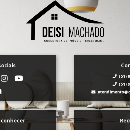
ociais
Co
(51) 
(51) 
atendimento@d
 conhecer
Rec