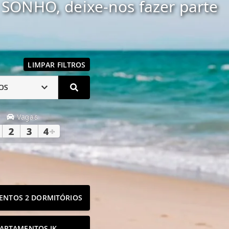
SONHO, deixe-nos fazer parte
LIMPAR FILTROS
OS
Vagas
2
3
4
+
ENTOS 2 DORMITÓRIOS
ARTAMENTOS JK