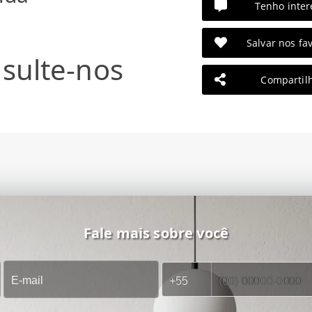
Tenho inter
Salvar nos fav
sulte-nos
Compartil
Fale mais sobre você