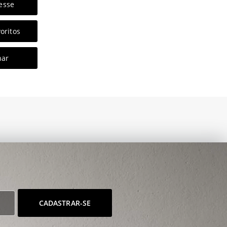
esse
oritos
har
CADASTRAR-SE