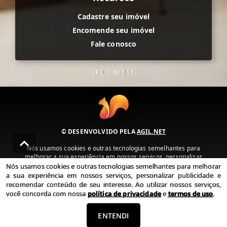
Cadastre seu imóvel
Encomende seu imóvel
Fale conosco
CRECI
18.811
© DESENVOLVIDO PELA
AGIL.NET
Nós usamos cookies e outras tecnologias semelhantes para
melhorar a sua experiência em nossos serviços, personalizar
publicidade e recomendar conteúdo de seu interesse. Ao utilizar
Nós usamos cookies e outras tecnologias semelhantes para melhorar
nossos serviços, você concorda com nossa política de privacidade e
a sua experiência em nossos serviços, personalizar publicidade e
termos de uso.
recomendar conteúdo de seu interesse. Ao utilizar nossos serviços,
você concorda com nossa
política de privacidade
e
termos de uso
.
Política de Privacidade
Termos de uso
ENTENDI