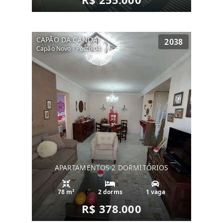
CAPÃO DA CANOA
2038
Capão Novo - Posto 04
APARTAMENTOS 2 DORMITÓRIOS
78 m²
2 dorms
1 vaga
R$ 378.000