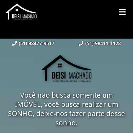
(51) 98477-9517
(51) 98411-1128
Você não busca somente um
IMÓVEL, você busca realizar um
SONHO, deixe-nos fazer parte desse
sonho.