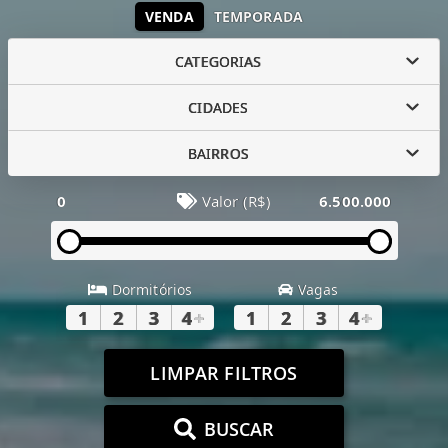
VENDA
TEMPORADA
CATEGORIAS
CIDADES
BAIRROS
0
Valor (R$)
6.500.000
Dormitórios
Vagas
1
2
3
4
+
1
2
3
4
+
LIMPAR FILTROS
BUSCAR