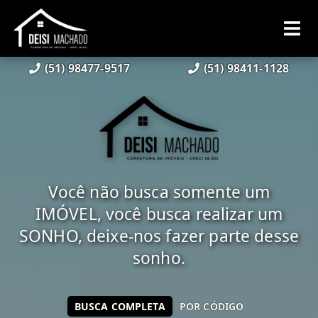
(51) 98477-9517
(51) 98411-1128
Você não busca somente um
IMÓVEL, você busca realizar um
SONHO, deixe-nos fazer parte desse
sonho.
BUSCA COMPLETA
POR CÓDIGO