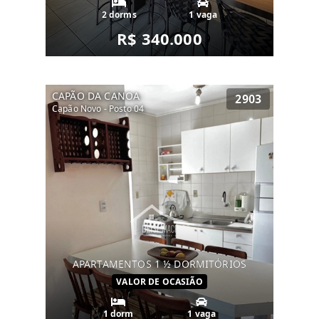
2 dorms
1 vaga
R$ 340.000
CAPÃO DA CANOA
2903
Capão Novo - Posto 04
APARTAMENTOS 1 ½ DORMITÓRIOS
VALOR DE OCASIÃO
1 dorm
1 vaga