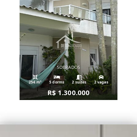
SOBRADOS
254 m²
5 dorms
2 suítes
2 vagas
R$ 1.300.000