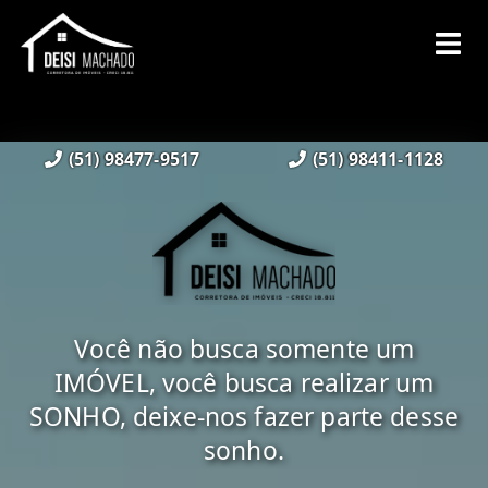
(51) 98477-9517
(51) 98411-1128
Você não busca somente um
IMÓVEL, você busca realizar um
SONHO, deixe-nos fazer parte desse
sonho.