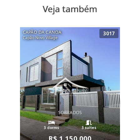
Veja também
CAPÃO DA CANOA
3017
Capão Novo Village
SOBRADOS
3 dorms
3 suítes
R$ 1.150.000