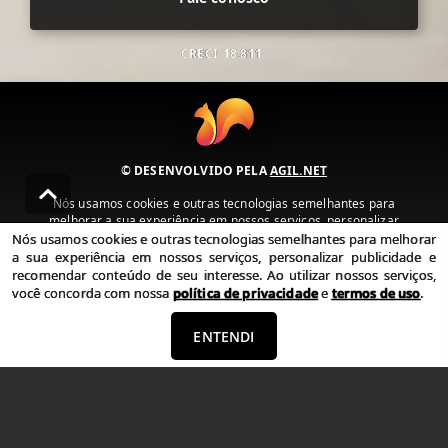
CRECI
18.811
© DESENVOLVIDO PELA
AGIL.NET
Nós usamos cookies e outras tecnologias semelhantes para
melhorar a sua experiência em nossos serviços, personalizar
publicidade e recomendar conteúdo de seu interesse. Ao utilizar
Nós usamos cookies e outras tecnologias semelhantes para melhorar
nossos serviços, você concorda com nossa política de privacidade e
a sua experiência em nossos serviços, personalizar publicidade e
termos de uso.
recomendar conteúdo de seu interesse. Ao utilizar nossos serviços,
você concorda com nossa
política de privacidade
e
termos de uso
.
Política de Privacidade
Termos de uso
ENTENDI