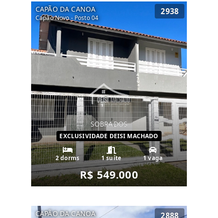
CAPÃO DA CANOA
2938
Capão Novo - Posto 04
SOBRADOS
EXCLUSIVIDADE DEISI MACHADO
2 dorms
1 suíte
1 vaga
R$ 549.000
CAPÃO DA CANOA
2888