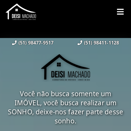
(51) 98477-9517
(51) 98411-1128
Você não busca somente um
IMÓVEL, você busca realizar um
SONHO, deixe-nos fazer parte desse
sonho.