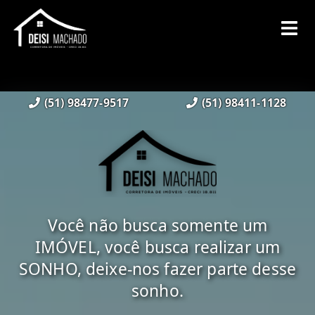
(51) 98477-9517
(51) 98411-1128
Você não busca somente um
IMÓVEL, você busca realizar um
SONHO, deixe-nos fazer parte desse
sonho.