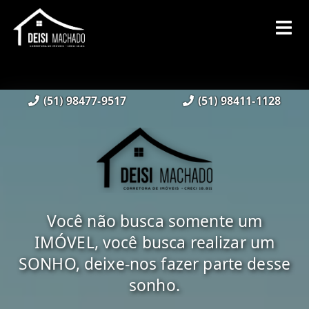
(51) 98477-9517
(51) 98411-1128
Você não busca somente um
IMÓVEL, você busca realizar um
SONHO, deixe-nos fazer parte desse
sonho.