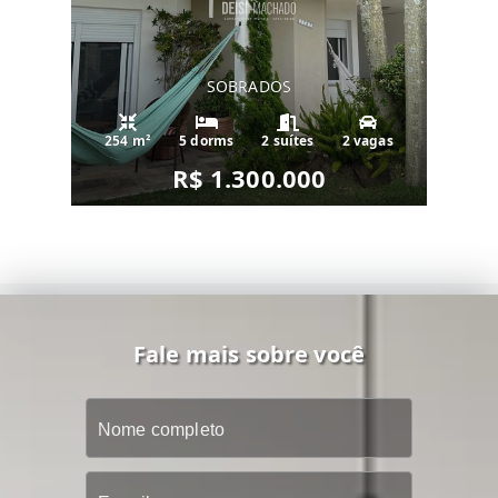
SOBRADOS
254 m²
5 dorms
2 suítes
2 vagas
R$ 1.300.000
Fale mais sobre você