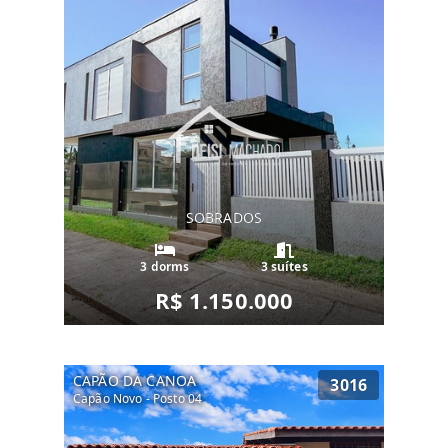
SOBRADOS
3 dorms
3 suítes
R$ 1.150.000
CAPÃO DA CANOA
3016
Capão Novo - Posto 04