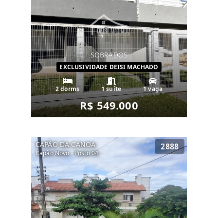
SOBRADOS
EXCLUSIVIDADE DEISI MACHADO
2 dorms
1 suíte
1 vaga
R$ 549.000
CAPÃO DA CANOA
2888
Capão Novo - Posto 04